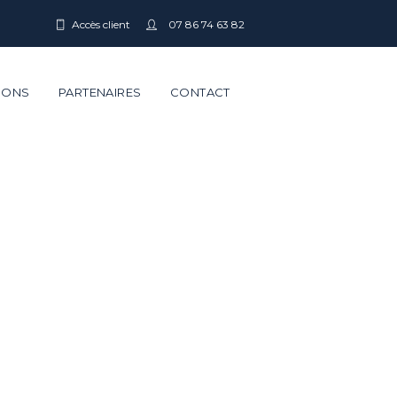
Accès client
07 86 74 63 82
IONS
PARTENAIRES
CONTACT