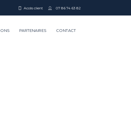
Accès client
07 86 74 63 82
IONS
PARTENAIRES
CONTACT