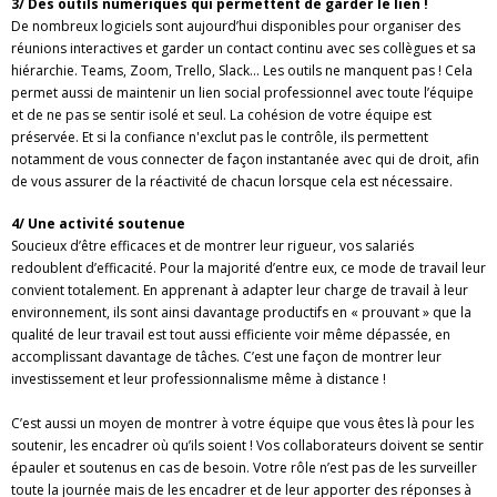
3/ Des outils numériques qui permettent de garder le lien !
De nombreux logiciels sont aujourd’hui disponibles pour organiser des
réunions interactives et garder un contact continu avec ses collègues et sa
hiérarchie. Teams, Zoom, Trello, Slack… Les outils ne manquent pas ! Cela
permet aussi de maintenir un lien social professionnel avec toute l’équipe
et de ne pas se sentir isolé et seul. La cohésion de votre équipe est
préservée. Et si la confiance n'exclut pas le contrôle, ils permettent
notamment de vous connecter de façon instantanée avec qui de droit, afin
de vous assurer de la réactivité de chacun lorsque cela est nécessaire.
4/ Une activité soutenue
Soucieux d’être efficaces et de montrer leur rigueur, vos salariés
redoublent d’efficacité. Pour la majorité d’entre eux, ce mode de travail leur
convient totalement. En apprenant à adapter leur charge de travail à leur
environnement, ils sont ainsi davantage productifs en « prouvant » que la
qualité de leur travail est tout aussi efficiente voir même dépassée, en
accomplissant davantage de tâches. C’est une façon de montrer leur
investissement et leur professionnalisme même à distance !
C’est aussi un moyen de montrer à votre équipe que vous êtes là pour les
soutenir, les encadrer où qu’ils soient ! Vos collaborateurs doivent se sentir
épauler et soutenus en cas de besoin. Votre rôle n’est pas de les surveiller
toute la journée mais de les encadrer et de leur apporter des réponses à