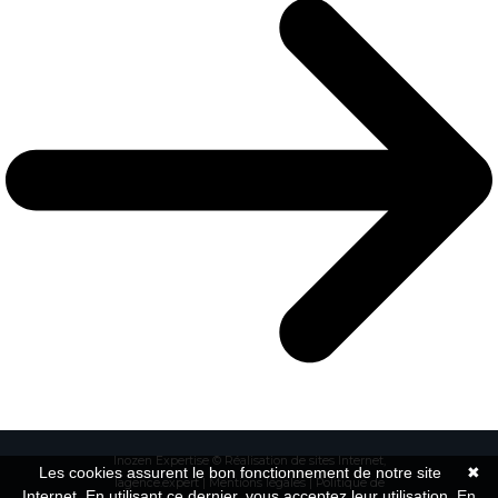
Inozen Expertise
© Réalisation de sites Internet,
Les cookies assurent le bon fonctionnement de notre site
✖
lagence.expert
|
Mentions légales
|
Politique de
Internet. En utilisant ce dernier, vous acceptez leur utilisation.
En