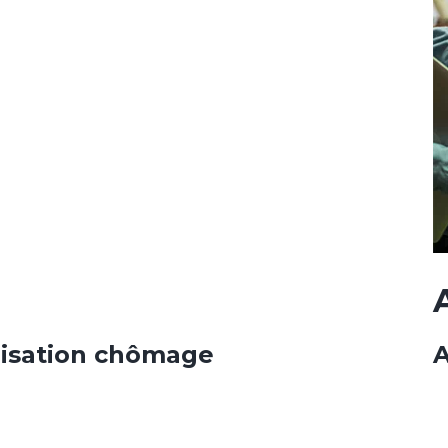
nisation chômage
A