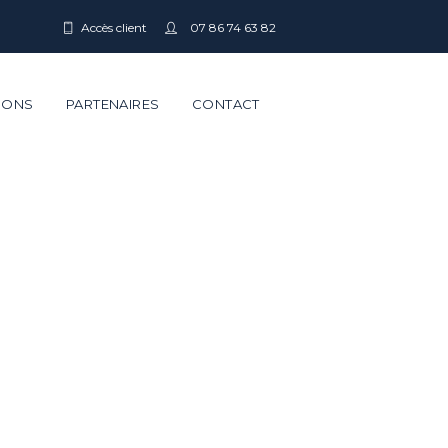
Accès client
07 86 74 63 82
IONS
PARTENAIRES
CONTACT