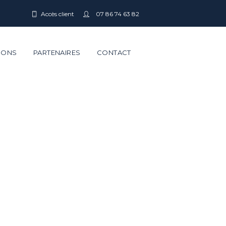
Accès client
07 86 74 63 82
IONS
PARTENAIRES
CONTACT